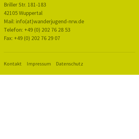
Briller Str. 181-183
42105 Wuppertal
Mail: info(at)wanderjugend-nrw.de
Telefon: +49 (0) 202 76 28 53
Fax: +49 (0) 202 76 29 07
Kontakt
Impressum
Datenschutz